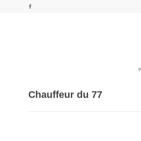
Skip
facebook
to
main
content
Chauffeur du 77